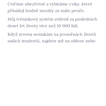
Cvičíme obezřetně a vybíráme cviky, které
přinášejí hodně muziky za málo peněz.
Můj tréninkový systém ovlivnil za posledních
deset let životy více než 10 000 lidí.
Když zrovna nemakám na proměnách životů
našich studentů, najdete mě na obloze nebo
ve větrném tunelu (skáču málo, ale skáču
rád), jezdím na snowboardu nebo se nořím
do epických dobrodružství v Dungeons &
Dragons.
Přihlaste se k mému týdennímu newsletteru
Začnu v úterý a dostávejte inspiraci a
praktické tipy přímo do svého e-mailu.