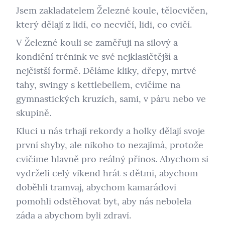
Jsem zakladatelem Železné koule, tělocvičen,
který dělají z lidí, co necvičí, lidi, co cvičí.
V Železné kouli se zaměřuji na silový a
kondiční trénink ve své nejklasičtější a
nejčistší formě. Děláme kliky, dřepy, mrtvé
tahy, swingy s kettlebellem, cvičíme na
gymnastických kruzích, sami, v páru nebo ve
skupině.
Kluci u nás trhají rekordy a holky dělají svoje
první shyby, ale nikoho to nezajímá, protože
cvičíme hlavně pro reálný přínos. Abychom si
vydrželi celý víkend hrát s dětmi, abychom
doběhli tramvaj, abychom kamarádovi
pomohli odstěhovat byt, aby nás nebolela
záda a abychom byli zdraví.