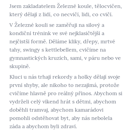
Jsem zakladatelem Železné koule, tělocvičen,
který dělají z lidí, co necvičí, lidi, co cvičí.
V Železné kouli se zaměřuji na silový a
kondiční trénink ve své nejklasičtější a
nejčistší formě. Děláme kliky, dřepy, mrtvé
tahy, swingy s kettlebellem, cvičíme na
gymnastických kruzích, sami, v páru nebo ve
skupině.
Kluci u nás trhají rekordy a holky dělají svoje
první shyby, ale nikoho to nezajímá, protože
cvičíme hlavně pro reálný přínos. Abychom si
vydrželi celý víkend hrát s dětmi, abychom
doběhli tramvaj, abychom kamarádovi
pomohli odstěhovat byt, aby nás nebolela
záda a abychom byli zdraví.