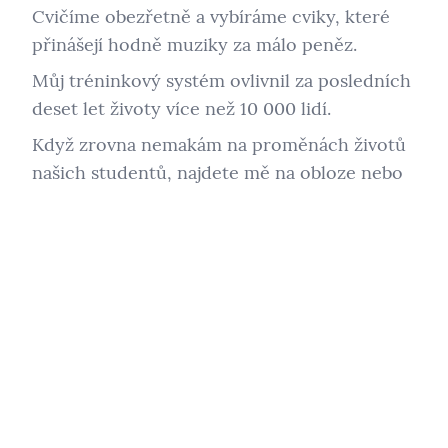
Cvičíme obezřetně a vybíráme cviky, které
přinášejí hodně muziky za málo peněz.
Můj tréninkový systém ovlivnil za posledních
deset let životy více než 10 000 lidí.
Když zrovna nemakám na proměnách životů
našich studentů, najdete mě na obloze nebo
ve větrném tunelu (skáču málo, ale skáču
rád), jezdím na snowboardu nebo se nořím
do epických dobrodružství v Dungeons &
Dragons.
Přihlaste se k mému týdennímu newsletteru
Začnu v úterý a dostávejte inspiraci a
praktické tipy přímo do svého e-mailu.