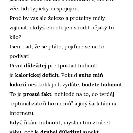
věci lidi typicky nespojujou.
Proč by vás ale železo a proteiny měly
zajímat, i když chcete jen shodit nějaký to
kilo?
Jsem rád, že se ptáte, pojďme se na to
podívat!
První
důležitej
předpoklad hubnutí
je
kalorickej deficit
. Pokud
sníte míň
kalorií
než kolik jich vydáte,
budete hubnout
.
To je
prostě fakt
, nehledě na to, co tvrděj
“optimalizátoři hormonů” a jiný šarlatáni na
internetu.
Když říkám hubnout, myslím tím ztrácet
váhu, což je
druhej důležitej
aspekt.