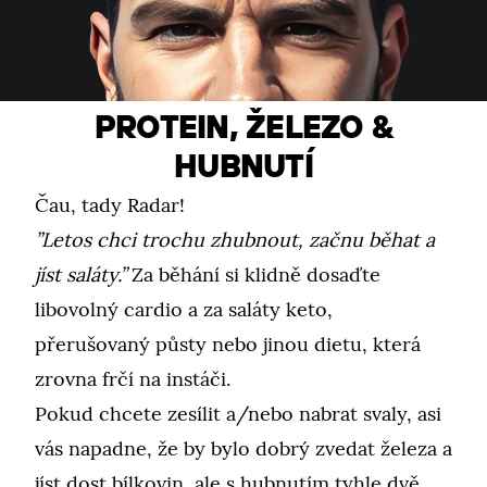
PROTEIN, ŽELEZO &
HUBNUTÍ
Čau, tady Radar!
”Letos chci trochu zhubnout, začnu běhat a
jíst saláty.”
Za běhání si klidně dosaďte
libovolný cardio a za saláty keto,
přerušovaný půsty nebo jinou dietu, která
zrovna frčí na instáči.
Pokud chcete zesílit a/nebo nabrat svaly, asi
vás napadne, že by bylo dobrý zvedat železa a
jíst dost bílkovin, ale s hubnutím tyhle dvě