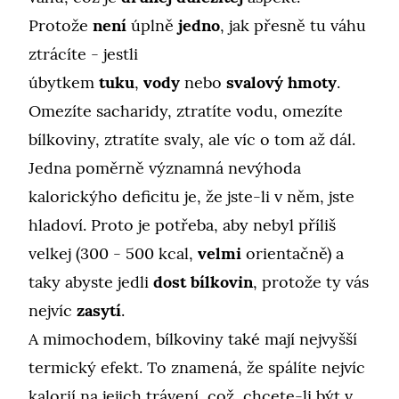
Protože
není
úplně
jedno
, jak přesně tu váhu
ztrácíte - jestli
úbytkem
tuku
,
vody
nebo
svalový hmoty
.
Omezíte sacharidy, ztratíte vodu, omezíte
bílkoviny, ztratíte svaly, ale víc o tom až dál.
Jedna poměrně významná nevýhoda
kalorickýho deficitu je, že jste-li v něm, jste
hladoví. Proto je potřeba, aby nebyl příliš
velkej (300 - 500 kcal,
velmi
orientačně) a
taky abyste jedli
dost bílkovin
, protože ty vás
nejvíc
zasytí
.
A mimochodem, bílkoviny také mají nejvyšší
termický efekt. To znamená, že spálíte nejvíc
kalorií na jejich trávení, což, chcete-li být v