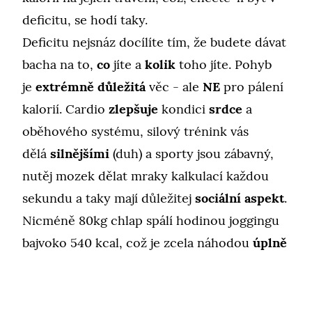
deficitu, se hodí taky.
Deficitu nejsnáz docílíte tím, že budete dávat
bacha na to,
co
jíte a
kolik
toho jíte. Pohyb
je
extrémně důležitá
věc - ale
NE
pro pálení
kalorií. Cardio
zlepšuje
kondici
srdce
a
oběhového systému, silový trénink vás
dělá
silnějšími
(duh) a sporty jsou zábavný,
nutěj mozek dělat mraky kalkulací každou
sekundu a taky mají důležitej
sociální aspekt
.
Nicméně 80kg chlap spálí hodinou joggingu
bajvoko 540 kcal, což je zcela náhodou
úplně
stejně
, kolik má
trojtej číz z Mekáče
(pro
nejž zlidověl název McRadar). A
nedat
si ten
číz je
snazší
a
rychlejší
než hodinu běhat.