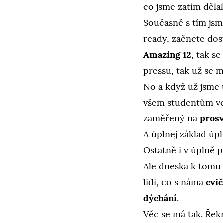
co jsme zatím dělal
Současně s tím jsme
ready, začnete dos
Amazing 12
, tak s
pressu, tak už se m
No a když už jsme 
všem studentům ve
zaměřený na
prosv
A úplnej základ úpl
Ostatně i v úplně 
Ale dneska k tomu
lidi, co s náma
cvič
dýchání
.
Věc se má tak. Řek