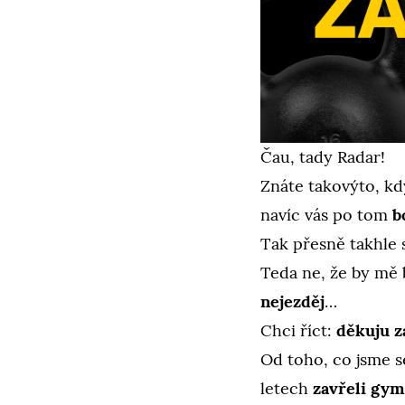
Čau, tady Radar!
Znáte takovýto, k
navíc vás po tom
b
Tak přesně takhle s
Teda ne, že by mě 
nejezděj
…
Chci říct:
děkuju z
Od toho, co jsme 
letech
zavřeli gym