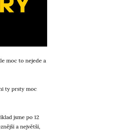
ale moc to nejede a
mi ty prsty moc
íklad jsme po 12
nější a největší,