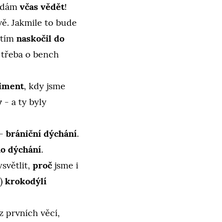
 dám
včas vědět
!
ě. Jakmile to bude
itím
naskočil do
t třeba o bench
riment
, kdy jsme
y
- a ty byly
 -
brániční dýchání
.
ho dýchání
.
světlit,
proč
jsme i
o)
krokodýlí
 z prvních věcí,