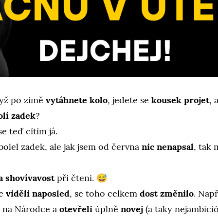
dyž po zimě
vytáhnete kolo
, jedete se
kousek projet
, 
olí zadek
?
e teď cítím já.
bolel zadek, ale jak jsem od června
nic nenapsal
, tak 
a shovívavost
při čtení. 😅
se
viděli naposled
, se toho celkem
dost změnilo
. Např
na Národce a
otevřeli
úplně
novej
(a taky nejambicióz