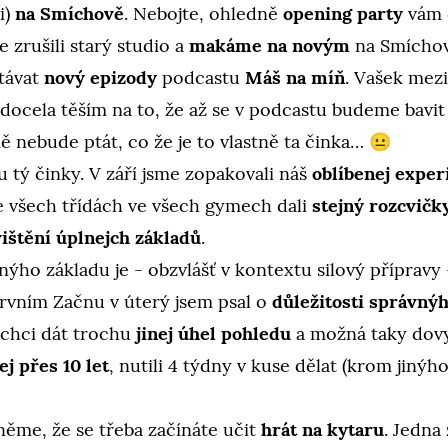
i)
na Smíchově
. Nebojte, ohledně
opening party
vám
 zrušili starý studio a
makáme na novým
na Smíchov
távat
nový epizody
podcastu
Máš na míň
. Vašek mez
e docela těším na to, že až se v podcastu budeme bavi
ě nebude ptát, co že je to vlastně ta činka… 😐
u tý činky. V září jsme zopakovali náš
oblíbenej expe
 všech třídách ve všech gymech dali
stejný rozcvičk
ištění úplnejch základů
.
nýho základu je - obzvlášť v kontextu silový přípravy
prvním Začnu v úterý jsem psal o
důležitosti správný
 chci dát trochu
jinej úhel pohledu
a možná taky dovy
ej přes 10 let
, nutili 4 týdny v kuse dělat (krom jinýh
něme, že se třeba začínáte učit
hrát na kytaru
. Jedna